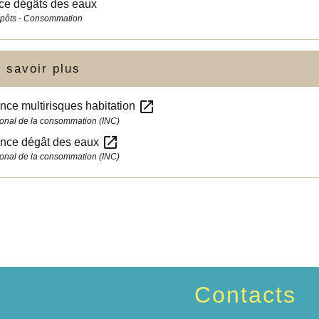
ce dégâts des eaux
mpôts - Consommation
 savoir plus
open_in_new
nce multirisques habitation
ational de la consommation (INC)
open_in_new
ance dégât des eaux
ational de la consommation (INC)
Contacts