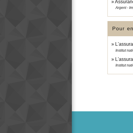
Assuran
Argent - I
Pour en
L'assura
Institut n
L'assur
Institut n