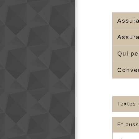
Assura
Assura
Qui pe
Conven
Textes 
Et auss