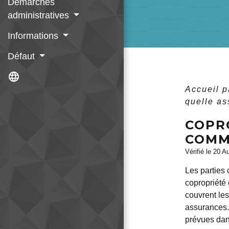
Démarches
administratives
Informations
Défaut
language
Accueil p
quelle as
COPR
COMM
Vérifié le 20 A
Les parties
copropriété
couvrent le
assurances. 
prévues dan