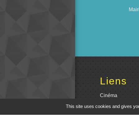
Mair
Liens
Cinéma
This site uses cookies and gives you
Office de tourism
Poitou
Actualités comm