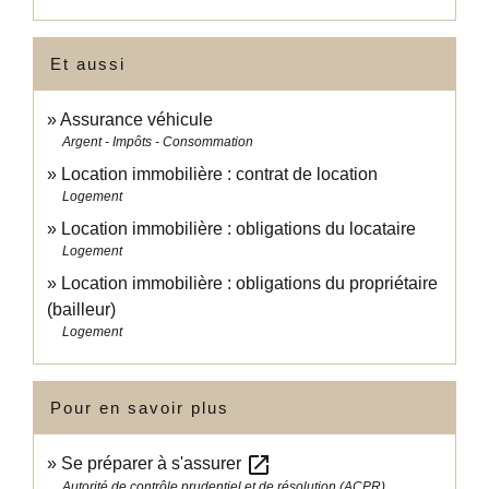
Et aussi
Assurance véhicule
Argent - Impôts - Consommation
Location immobilière : contrat de location
Logement
Location immobilière : obligations du locataire
Logement
Location immobilière : obligations du propriétaire
(bailleur)
Logement
Pour en savoir plus
open_in_new
Se préparer à s'assurer
Autorité de contrôle prudentiel et de résolution (ACPR)