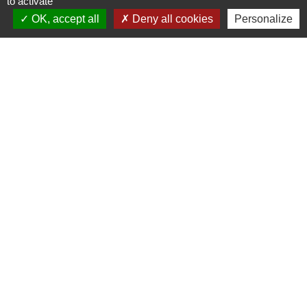
to activate
OK, accept all
Deny all cookies
Personalize
Liens
Cinéma
Office de tourisme du Civraisien
en Poitou
Actualités communauté de
communes
Centre Culturel La Marchoise
C.P.A. Lathus