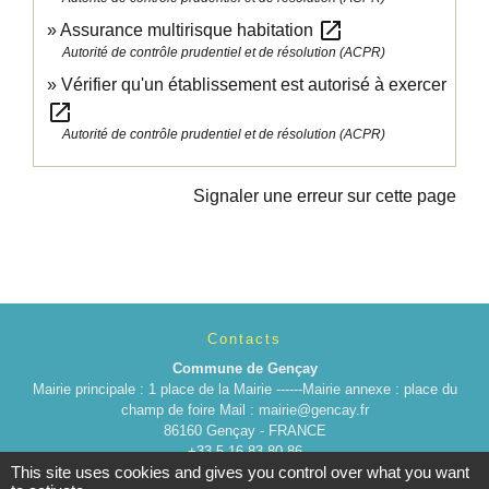
open_in_new
Assurance multirisque habitation
Autorité de contrôle prudentiel et de résolution (ACPR)
Vérifier qu'un établissement est autorisé à exercer
open_in_new
Autorité de contrôle prudentiel et de résolution (ACPR)
Signaler une erreur sur cette page
Contacts
Commune de Gençay
Mairie principale : 1 place de la Mairie ------Mairie annexe : place du
champ de foire Mail : mairie@gencay.fr
86160 Gençay - FRANCE
+33 5 16 83 80 86
This site uses cookies and gives you control over what you want