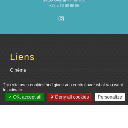
86160 Gençay - FRANCE
+33 5 16 83 80 86
Liens
Cinéma
Office de tourisme du Civraisien
This site uses cookies and gives you control over what you want
en Poitou
to activate
OK, accept all
Deny all cookies
Personalize
Actualités communauté de
communes
Centre Culturel La Marchoise