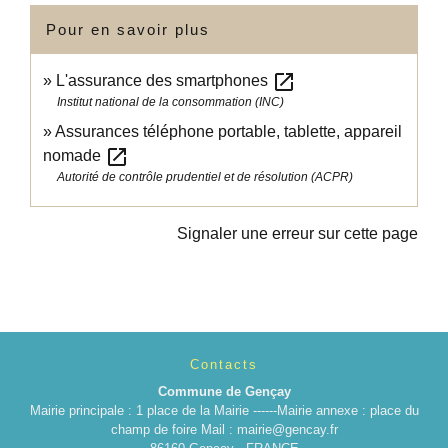
Pour en savoir plus
open_in_new
L'assurance des smartphones
Institut national de la consommation (INC)
Assurances téléphone portable, tablette, appareil
open_in_new
nomade
Autorité de contrôle prudentiel et de résolution (ACPR)
Signaler une erreur sur cette page
Contacts
Commune de Gençay
Mairie principale : 1 place de la Mairie ------Mairie annexe : place du
champ de foire Mail : mairie@gencay.fr