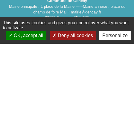
Commune de Gençay
Mairie principale : 1 place de la Mairie ------Mairie annexe : place du
champ de foire Mail : mairie@gencay.fr
86160 Gençay - FRANCE
This site uses cookies and gives you control over what you want
+33 5 16 83 80 86
to activate
OK, accept all
Deny all cookies
Personalize
Liens
Cinéma
Office de tourisme du Civraisien
en Poitou
Actualités communauté de
communes