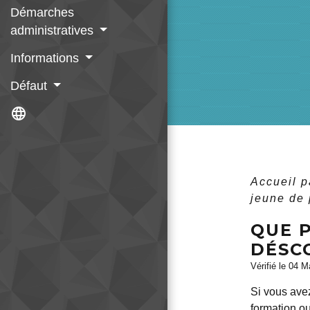
Démarches
administratives
Informations
Défaut
language
Accueil p
jeune de 
QUE P
DÉSCO
Vérifié le 04 M
Si vous ave
formation ou