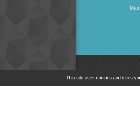
Mair
Liens
This site uses cookies and gives you
Cinéma
Office de tourism
Poitou
Actualités comm
Centre Culturel 