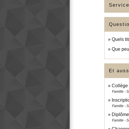
Service
Questi
Quels ti
Que peut
Et auss
Collège 
Famille - S
Inscript
Famille - S
Diplôme
Famille - S
Changem