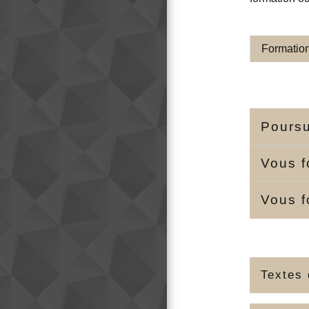
Formatio
Poursu
Vous f
Vous f
Textes 