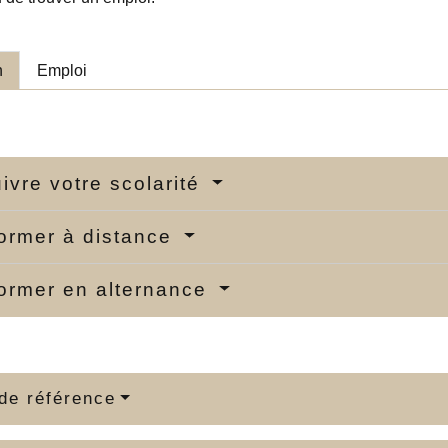
n
Emploi
ivre votre scolarité
ormer à distance
ormer en alternance
de référence