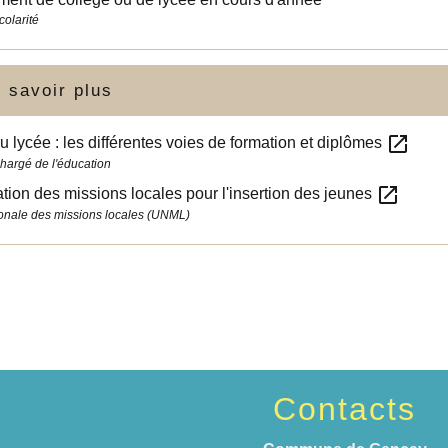
colarité
 savoir plus
open_in_new
u lycée : les différentes voies de formation et diplômes
chargé de l'éducation
open_in_new
tion des missions locales pour l'insertion des jeunes
onale des missions locales (UNML)
Contacts