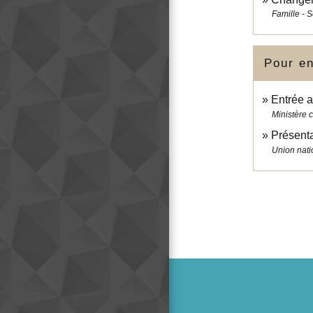
Famille - S
Pour en
Entrée a
Ministère 
Présenta
Union nati