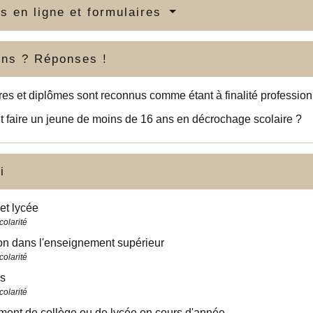
s en ligne et formulaires
ons ? Réponses !
tres et diplômes sont reconnus comme étant à finalité profession
 faire un jeune de moins de 16 ans en décrochage scolaire ?
i
et lycée
colarité
ion dans l'enseignement supérieur
colarité
s
colarité
ent de collège ou de lycée en cours d'année