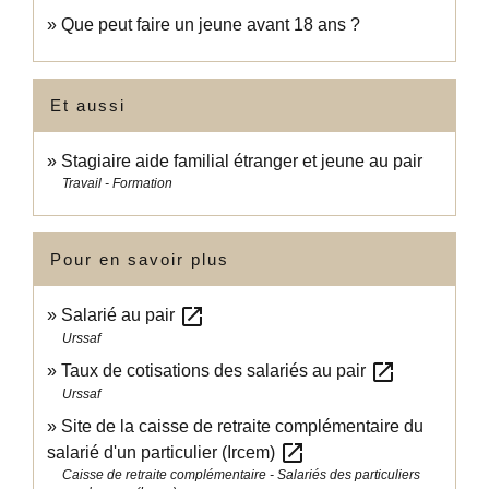
Que peut faire un jeune avant 18 ans ?
Et aussi
Stagiaire aide familial étranger et jeune au pair
Travail - Formation
Pour en savoir plus
open_in_new
Salarié au pair
Urssaf
open_in_new
Taux de cotisations des salariés au pair
Urssaf
Site de la caisse de retraite complémentaire du
open_in_new
salarié d'un particulier (Ircem)
Caisse de retraite complémentaire - Salariés des particuliers