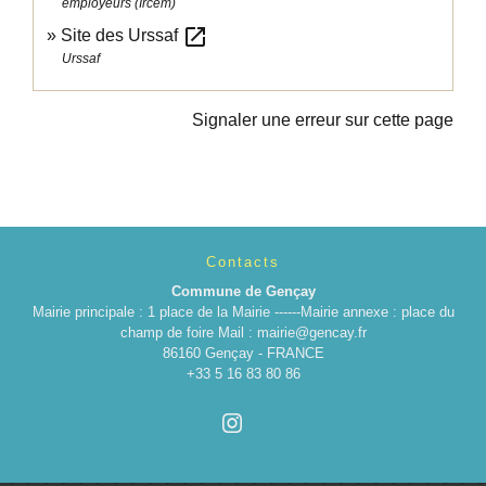
employeurs (Ircem)
open_in_new
Site des Urssaf
Urssaf
Signaler une erreur sur cette page
Contacts
Commune de Gençay
Mairie principale : 1 place de la Mairie ------Mairie annexe : place du
champ de foire Mail : mairie@gencay.fr
86160 Gençay - FRANCE
+33 5 16 83 80 86