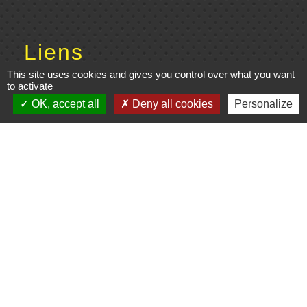
Liens
This site uses cookies and gives you control over what you want
Cinéma
to activate
OK, accept all
Deny all cookies
Personalize
Office de tourisme du Civraisien
en Poitou
Actualités communauté de
communes
Centre Culturel La Marchoise
C.P.A. Lathus
Jumelages