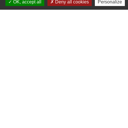
OK, accept all
Deny all cookies
Personalize
Liens
Cinéma
Office de tourisme du Civraisien
en Poitou
Actualités communauté de
communes
Centre Culturel La Marchoise
C.P.A. Lathus