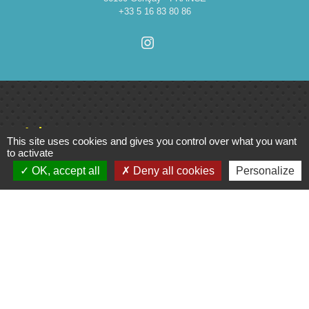
+33 5 16 83 80 86
Liens
This site uses cookies and gives you control over what you want
to activate
Cinéma
OK, accept all
Deny all cookies
Personalize
Office de tourisme du Civraisien
en Poitou
Actualités communauté de
communes
Centre Culturel La Marchoise