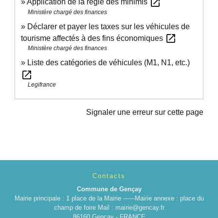
open_in_new
Application de la règle des minimis
Ministère chargé des finances
Déclarer et payer les taxes sur les véhicules de
open_in_new
tourisme affectés à des fins économiques
Ministère chargé des finances
Liste des catégories de véhicules (M1, N1, etc.)
open_in_new
Legifrance
Signaler une erreur sur cette page
Contacts
Commune de Gençay
Mairie principale : 1 place de la Mairie ------Mairie annexe : place du
champ de foire Mail : mairie@gencay.fr
86160 Gençay - FRANCE