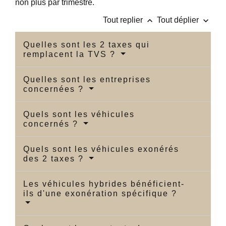
non plus par trimestre.
keyboard_arrow_up
keyboard_arrow_down
Tout replier
Tout déplier
Quelles sont les 2 taxes qui
remplacent la TVS ?
Quelles sont les entreprises
concernées ?
Quels sont les véhicules
concernés ?
Quels sont les véhicules exonérés
des 2 taxes ?
Les véhicules hybrides bénéficient-
ils d'une exonération spécifique ?