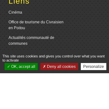
Liens
Cinéma
Office de tourisme du Civraisien
en Poitou
Actualités communauté de
communes
Centre Culturel La Marchoise
This site uses cookies and gives you control over what you want
to activate
C.P.A. Lathus
OK, accept all
Deny all cookies
Personalize
Jumelages
Comité de jumelage de Gençay et sa
région