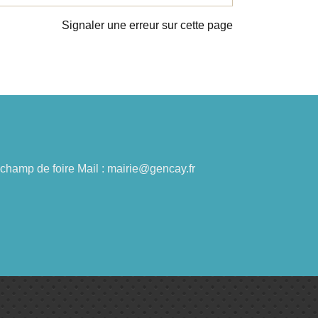
Signaler une erreur sur cette page
du champ de foire Mail : mairie@gencay.fr