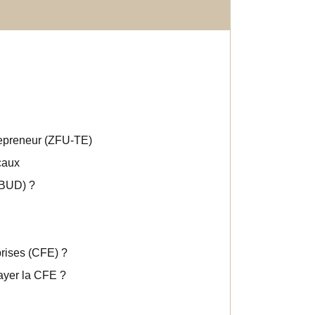
trepreneur (ZFU-TE)
scaux
(BUD) ?
prises (CFE) ?
payer la CFE ?