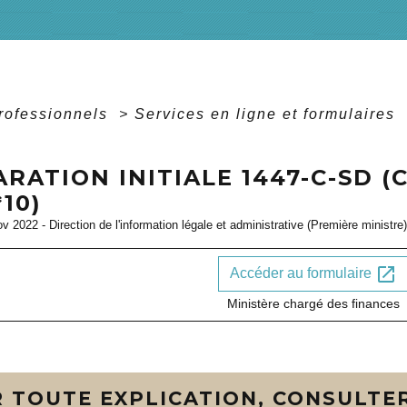
professionnels
>
Services en ligne et formulaires
RATION INITIALE 1447-C-SD (
*10)
ov 2022 - Direction de l'information légale et administrative (Première ministre)
open_in_new
Accéder au formulaire
Ministère chargé des finances
 TOUTE EXPLICATION, CONSULTER