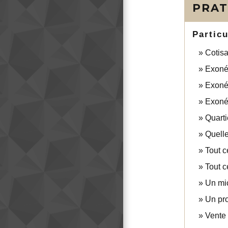
PRAT
Particu
Cotisa
Exonér
Exonér
Exonér
Quarti
Quelle
Tout c
Tout c
Un mic
Un pro
Vente 