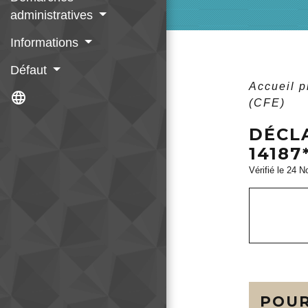
administratives
Informations
Défaut
Accueil 
language
(CFE)
DÉCLA
14187
Vérifié le 24 N
POUR