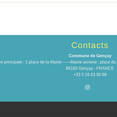
Contacts
Commune de Gençay
ie principale : 1 place de la Mairie ------Mairie annexe : place 
86160 Gençay - FRANCE
+33 5 16 83 80 86