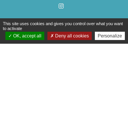
This site uses cookies and gives you control over what you want
to activate
OK, accept all
Deny all cookies
Personalize
Liens
Cinéma
Office de tourisme du Civraisien
en Poitou
Actualités communauté de
communes
Centre Culturel La Marchoise
C.P.A. Lathus