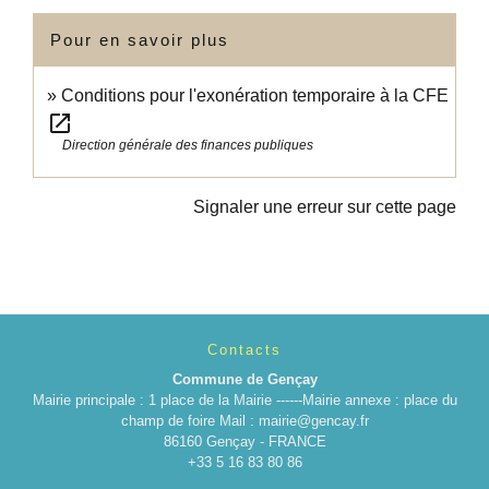
Pour en savoir plus
Conditions pour l'exonération temporaire à la CFE
open_in_new
Direction générale des finances publiques
Signaler une erreur sur cette page
Contacts
Commune de Gençay
Mairie principale : 1 place de la Mairie ------Mairie annexe : place du
champ de foire Mail : mairie@gencay.fr
86160 Gençay - FRANCE
+33 5 16 83 80 86