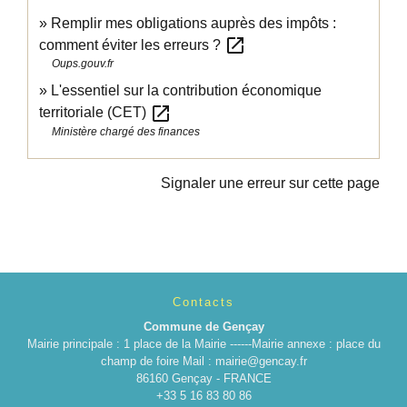
Remplir mes obligations auprès des impôts :
open_in_new
comment éviter les erreurs ?
Oups.gouv.fr
L'essentiel sur la contribution économique
open_in_new
territoriale (CET)
Ministère chargé des finances
Signaler une erreur sur cette page
Contacts
Commune de Gençay
Mairie principale : 1 place de la Mairie ------Mairie annexe : place du
champ de foire Mail : mairie@gencay.fr
86160 Gençay - FRANCE
+33 5 16 83 80 86