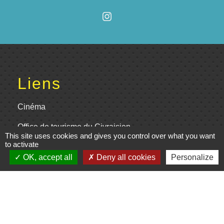
Liens
Cinéma
Office de tourisme du Civraisien
This site uses cookies and gives you control over what you want
en Poitou
to activate
OK, accept all
Deny all cookies
Personalize
Actualités communauté de
communes
Centre Culturel La Marchoise
C.P.A. Lathus