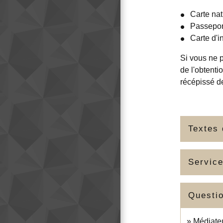
Carte nat
Passepor
Carte d'i
Si vous ne p
de l'obtent
récépissé d
Textes 
Service
Questi
Médiateu