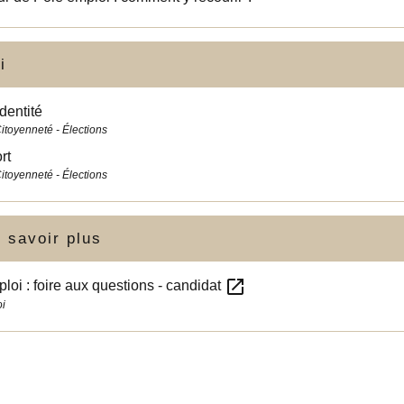
i
identité
Citoyenneté - Élections
rt
Citoyenneté - Élections
 savoir plus
open_in_new
loi : foire aux questions - candidat
i