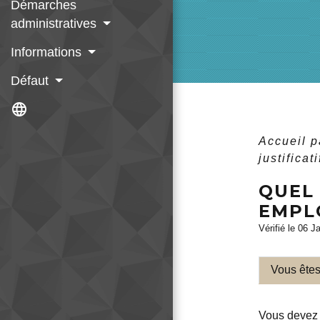
Démarches
administratives
Informations
Défaut
language
Accueil p
justificat
QUEL 
EMPLO
Vérifié le 06 J
Vous êtes
Vous devez 