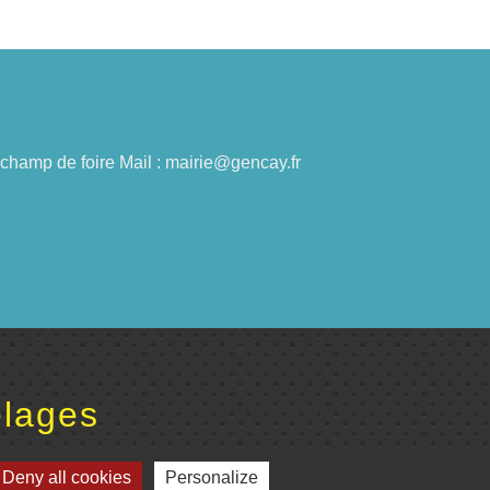
du champ de foire Mail : mairie@gencay.fr
lages
omité de jumelage de Gençay et sa région
Deny all cookies
Personalize