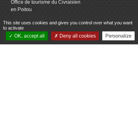
Office de tourisme du Civraisien
en Poitou
Actualités communauté de
This site uses cookies and gives you control over what you want
to activate
communes
OK, accept all
Deny all cookies
Personalize
Centre Culturel La Marchoise
C.P.A. Lathus
Jumelages
Comité de jumelage de Gençay et sa
région
Mentions légales
-
Politique de confidentialité
-
Accessibilité
-
Plan du site
-
Gestion des cookies