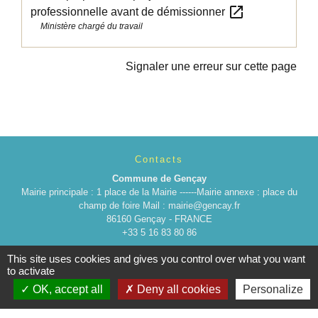
open_in_new
professionnelle avant de démissionner
Ministère chargé du travail
Signaler une erreur sur cette page
Contacts
Commune de Gençay
Mairie principale : 1 place de la Mairie ------Mairie annexe : place du
champ de foire Mail : mairie@gencay.fr
86160 Gençay - FRANCE
+33 5 16 83 80 86
This site uses cookies and gives you control over what you want
to activate
OK, accept all
Deny all cookies
Personalize